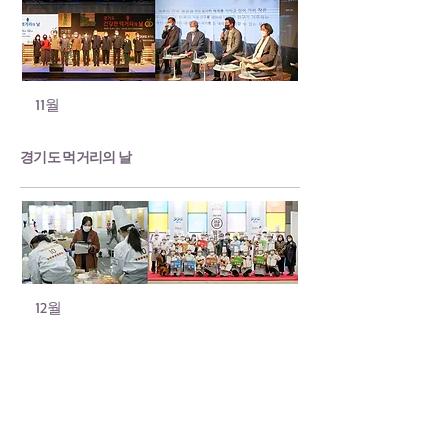
11월
경기도 먹거리의 날
12월
쌀베이킹 콘테스트 [aT센터]
^