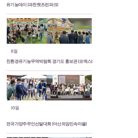
유기농데이 [과천렛츠런파크]
8월
친환경유기농무역박람회 경기도 홍보관 [코엑스]
10월
전국가양주주인선발대회 [아산외암민속마을]