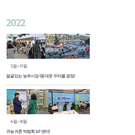
2022
3월~11월
얼굴있는 농부시장 [동대문 두타몰 광장]
4월~8월
귀농귀촌 박람회 [aT센터]