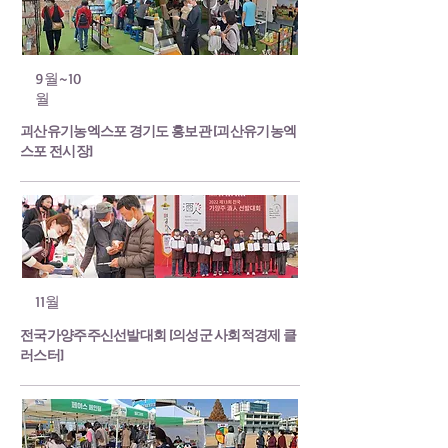
9월~10
월
괴산유기농엑스포 경기도 홍보관 [괴산유기농엑
스포 전시장]
11월
전국가양주주신선발대회 [의성군 사회적경제 클
러스터]