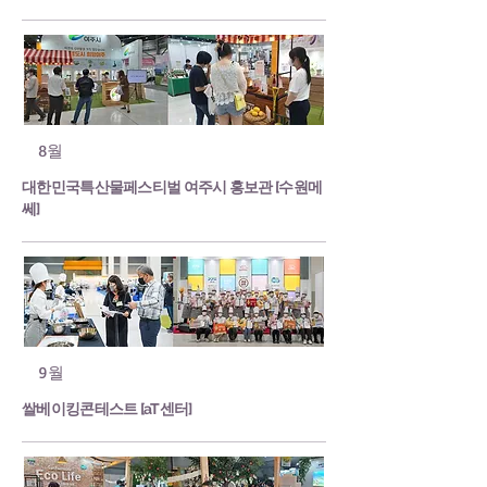
8월
대한민국특산물페스티벌 여주시 홍보관 [수원메
쎄]
9월
쌀베이킹콘테스트 [aT센터]