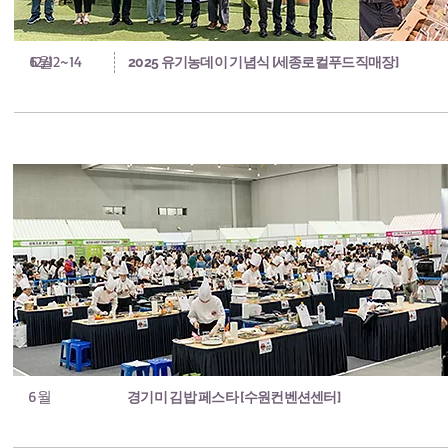
6월
12/12~14
2025 유기농데이 기념식 [세종로컬푸드직매장]
6월
경기미 김밥 페스타 [수원컨벤션센터]