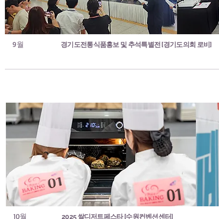
9월
경기도전통식품홍보 및 추석특별전 [경기도의회 로비]
10월
2025 쌀디저트페스타 [수원컨벤션센터]