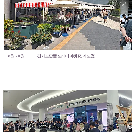
8월~11월
경기도담뜰 도래미마켓 [경기도청]